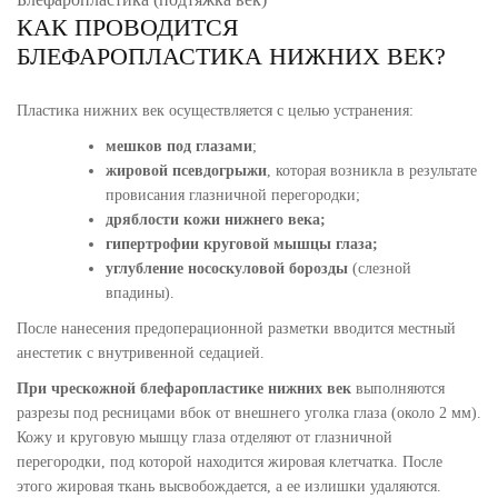
КАК ПРОВОДИТСЯ
БЛЕФАРОПЛАСТИКА НИЖНИХ ВЕК?
Пластика нижних век осуществляется с целью устранения:
мешков под глазами
;
жировой псевдогрыжи
, которая возникла в результате
провисания глазничной перегородки;
дряблости кожи нижнего века;
гипертрофии круговой мышцы глаза;
углубление нососкуловой борозды
(слезной
впадины).
После нанесения предоперационной разметки вводится местный
анестетик с внутривенной седацией.
При чрескожной
блефаропластике нижних век
выполняются
разрезы под ресницами вбок от внешнего уголка глаза (около 2 мм).
Кожу и круговую мышцу глаза отделяют от глазничной
перегородки, под которой находится жировая клетчатка. После
этого жировая ткань высвобождается, а ее излишки удаляются.