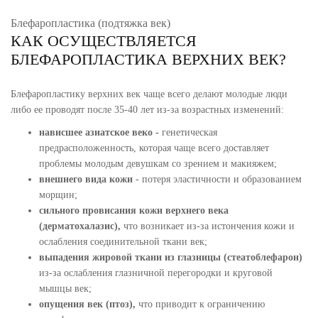
Блефаропластика (подтяжка век)
КАК ОСУЩЕСТВЛЯЕТСЯ
БЛЕФАРОПЛАСТИКА ВЕРХНИХ ВЕК?
Блефаропластику верхних век чаще всего делают молодые люди
либо ее проводят после 35-40 лет из-за возрастных изменений:
нависшее азиатское веко -
генетическая
предрасположенность, которая чаще всего доставляет
проблемы молодым девушкам со зрением и макияжем;
внешнего вида кожи
- потеря эластичности и образованием
морщин;
сильного провисания кожи верхнего века
(дерматохалазис),
что возникает из-за истончения кожи и
ослабления соединительной ткани век;
выпадения жировой ткани из глазницы (стеатоблефарон)
из-за ослабления глазничной перегородки и круговой
мышцы век;
опущения век (птоз),
что приводит к ограничению