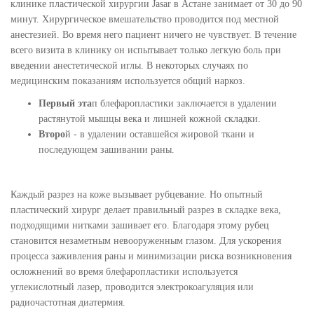
клинике пластической хирургии Jasar в Астане занимает от 30 до 90
минут. Хирургическое вмешательство проводится под местной
анестезией. Во время него пациент ничего не чувствует. В течение
всего визита в клинику он испытывает только легкую боль при
введении анестетической иглы. В некоторых случаях по
медицинским показаниям используется общий наркоз.
Первый эта
п блефаропластики заключается в удалении
растянутой мышцы века и лишней кожной складки.
Второ
й - в удалении оставшейся жировой ткани и
последующем зашивании раны.
Каждый разрез на коже вызывает рубцевание. Но опытный
пластический хирург делает правильный разрез в складке века,
подходящими нитками зашивает его. Благодаря этому рубец
становится незаметным невооруженным глазом. Для ускорения
процесса заживления раны и минимизации риска возникновения
осложнений во время блефаропластики используется
углекислотный лазер, проводится электрокоагуляция или
радиочастотная диатермия.