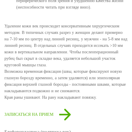
периферического поля зрения и ухудшению качества жизни
(неспособности читать при взгляде вниз).
Удаление кожи век происходит консервативным хирургическим
методом. В типичных случаях разрез у женщин делают примерно
на 7-10 мм по центру над линией ресниц, у мужчин - на 5-8 мм над
линией ресниц. В отдельных случаях приходится иссекать >10 мм
кожи в вертикальном направлении. Чтобы послеоперационный
рубец был скрыт в складке века, удаляется небольшой участок
круговой мышцы глаза.
Возможна временная фиксация (швы, которые фиксируют новую
глазную борозду временно, а затем удаляются) или эпиполярная
фиксация верхней глазной борозды - постоянными швами, которые
накладываются подкожно и не снимаются.
Края раны ушивают. На рану накладывают повязку.
ЗАПИСАТЬСЯ НА ПРИЕМ
Блефаропластика (подтяжка век)